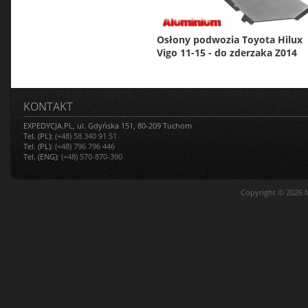
Osłony podwozia Toyota Hilux
Vigo 11-15 - do zderzaka Z014
KONTAKT
EXPEDYCJA.PL, ul. Gdyńska 151, 80-209 Tuchom
Tel. (PL):
(+48) 58 340 91 51
Tel. (PL):
(+48) 796 796 446
Tel. (ENG):
(+48) 570-870-390
Copyright © 2026