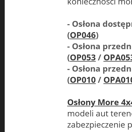
konieczności mon
- Osłona dostę
(
OP046
)
- Osłona przedn
(
OP053
/
OPA05
- Osłona przedn
(
OP010
/
OPA01
Osłony More 4x
modeli aut teren
zabezpieczenie 