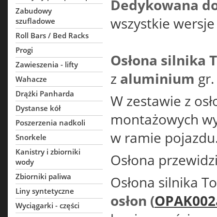
Dedykowana d
Zabudowy
wszystkie wersje
szufladowe
Roll Bars / Bed Racks
Progi
Osłona silnika 
Zawieszenia - lifty
z
aluminium
gr
Wahacze
Drążki Panharda
W zestawie z osł
Dystanse kół
montażowych wyk
Poszerzenia nadkoli
w ramie pojazdu
Snorkele
Kanistry i zbiorniki
Osłona przewidz
wody
Zbiorniki paliwa
Osłona silnika To
Liny syntetyczne
osłon
(
OPAK002
Wyciągarki - części