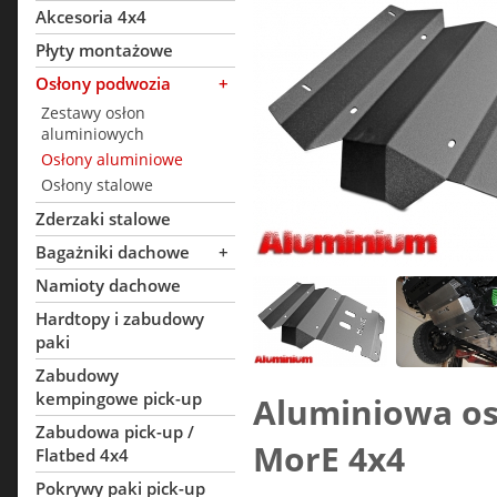
Akcesoria 4x4
Płyty montażowe
Osłony podwozia
+
Zestawy osłon
aluminiowych
Osłony aluminiowe
Osłony stalowe
Zderzaki stalowe
Bagażniki dachowe
+
Namioty dachowe
Hardtopy i zabudowy
paki
Zabudowy
kempingowe pick-up
Aluminiowa os
Zabudowa pick-up /
MorE 4x4
Flatbed 4x4
Pokrywy paki pick-up