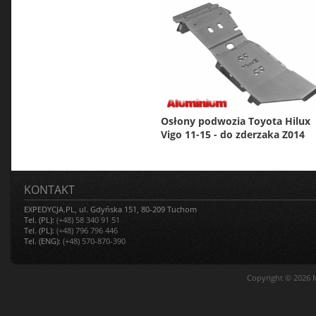
Osłony podwozia Toyota Hilux
Vigo 11-15 - do zderzaka Z014
KONTAKT
EXPEDYCJA.PL, ul. Gdyńska 151, 80-209 Tuchom
Tel. (PL):
(+48) 58 340 91 51
Tel. (PL):
(+48) 796 796 446
Tel. (ENG):
(+48) 570-870-390
Copyright © 2026