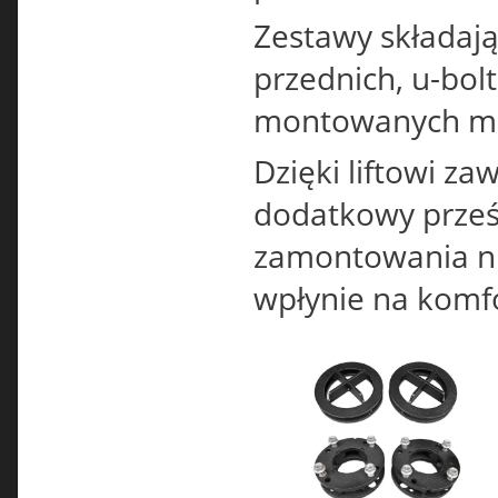
Zestawy składaj
przednich, u-bo
montowanych mię
Dzięki liftowi z
dodatkowy prześ
zamontowania ni
wpłynie na komfo