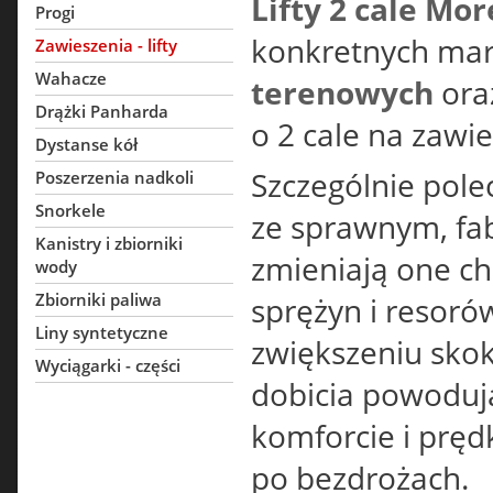
Lifty 2 cale Mor
Progi
konkretnych mar
Zawieszenia - lifty
Wahacze
terenowych
ora
Drążki Panharda
o 2 cale na zawie
Dystanse kół
Szczególnie pol
Poszerzenia nadkoli
Snorkele
ze sprawnym, fa
Kanistry i zbiorniki
zmieniają one ch
wody
Zbiorniki paliwa
sprężyn i resoró
Liny syntetyczne
zwiększeniu sko
Wyciągarki - części
dobicia powodują
komforcie i pręd
po bezdrożach.