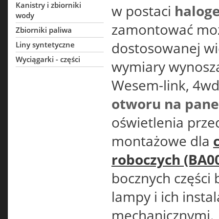
Kanistry i zbiorniki
w postaci
halog
wody
zamontować moż
Zbiorniki paliwa
dostosowanej wi
Liny syntetyczne
Wyciągarki - części
wymiary wynos
Wesem-link, 4wd-
otworu
na pane
oświetlenia prze
montażowe dla
roboczych (BA0
bocznych części 
lampy i ich inst
mechanicznymi.