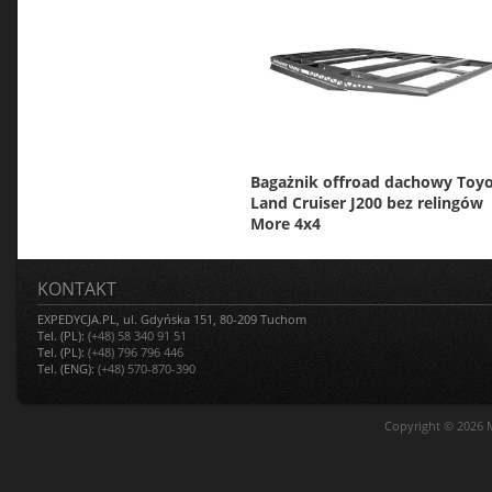
Bagażnik offroad dachowy Toy
Land Cruiser J200 bez relingów
More 4x4
KONTAKT
EXPEDYCJA.PL, ul. Gdyńska 151, 80-209 Tuchom
Tel. (PL):
(+48) 58 340 91 51
Tel. (PL):
(+48) 796 796 446
Tel. (ENG):
(+48) 570-870-390
Copyright © 2026