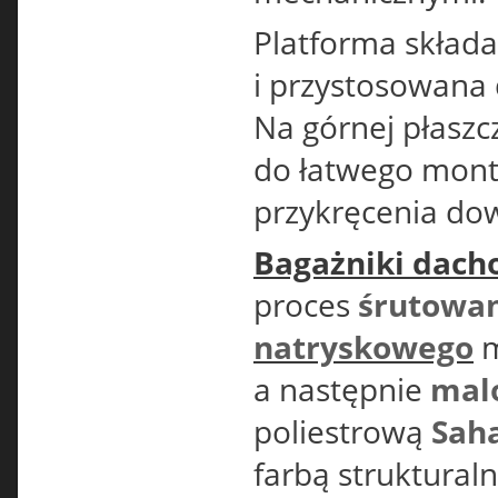
Platforma składa
i przystosowana
Na górnej płaszc
do łatwego mont
przykręcenia do
Bagażniki dach
proces
śrutowa
natryskowego
m
a następnie
mal
poliestrową
Sah
farbą struktural