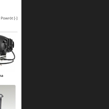
Powrót [
-
]
na