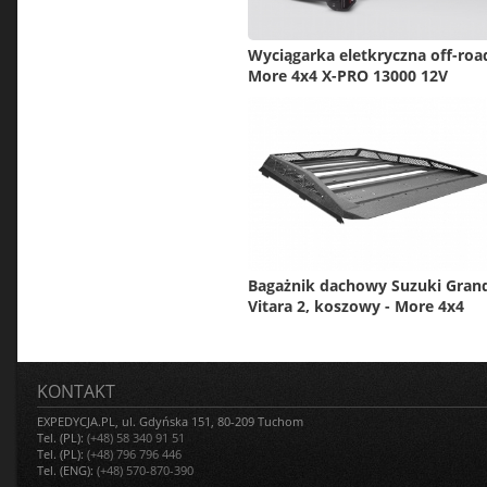
Wyciągarka eletkryczna off-roa
More 4x4 X-PRO 13000 12V
Bagażnik dachowy Suzuki Gran
Vitara 2, koszowy - More 4x4
KONTAKT
EXPEDYCJA.PL, ul. Gdyńska 151, 80-209 Tuchom
Tel. (PL):
(+48) 58 340 91 51
Tel. (PL):
(+48) 796 796 446
Tel. (ENG):
(+48) 570-870-390