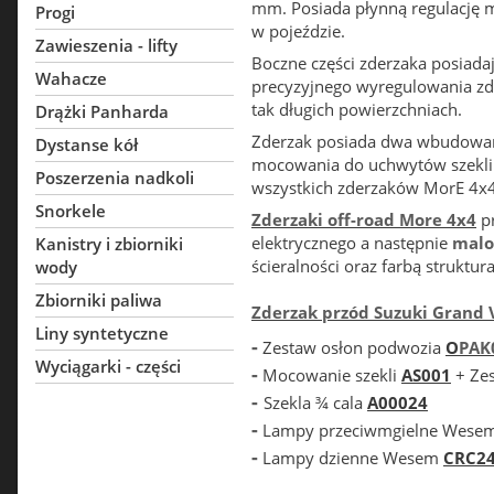
mm. Posiada płynną regulację mo
Progi
w pojeździe.
Zawieszenia - lifty
Boczne części zderzaka posiada
Wahacze
precyzyjnego wyregulowania zd
tak długich powierzchniach.
Drążki Panharda
Zderzak posiada dwa wbudowan
Dystanse kół
mocowania do uchwytów szekli
Poszerzenia nadkoli
wszystkich zderzaków MorE 4x4
Snorkele
Zderzaki off-road
More 4x4
p
elektrycznego a następnie
malo
Kanistry i zbiorniki
ścieralności oraz farbą struktur
wody
Zbiorniki paliwa
Zderzak przód Suzuki Grand 
Liny syntetyczne
-
Zestaw osłon podwozia
O
PAK
Wyciągarki - części
-
Mocowanie szekli
AS001
+ Ze
-
Szekla ¾ cala
A00024
-
Lampy przeciwmgielne Wese
-
Lampy dzienne Wesem
CRC2