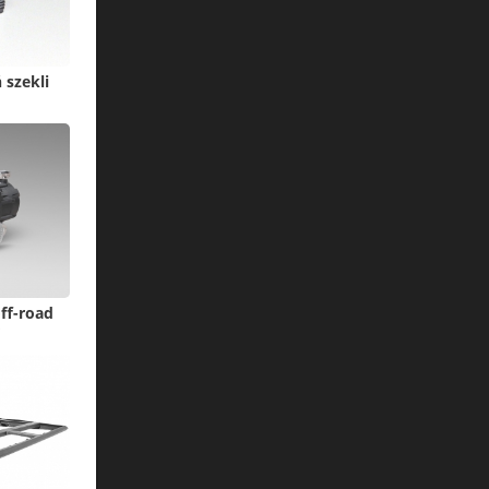
szekli
ff-road