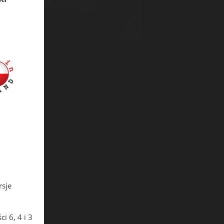
rsje
i 6, 4 i 3