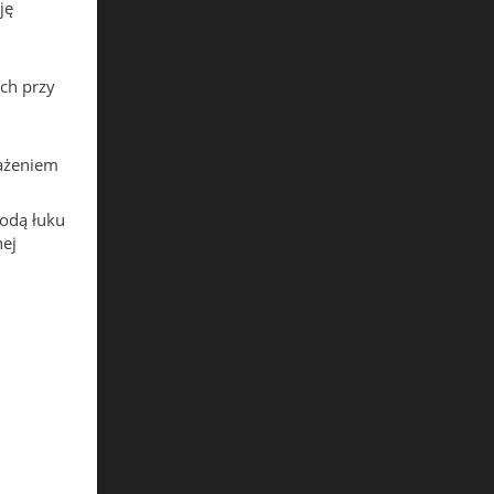
ję
ch przy
ażeniem
odą łuku
ej