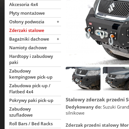
Akcesoria 4x4
Płyty montażowe
Osłony podwozia
+
Zderzaki stalowe
Bagażniki dachowe
+
Namioty dachowe
Hardtopy i zabudowy
paki
Zabudowy
kempingowe pick-up
Zabudowa pick-up /
Flatbed 4x4
Stalowy zderzak przedni S
Pokrywy paki pick-up
Dedykowany do:
Suzuki Grand 
Zabudowy
silnikowe
szufladowe
Roll Bars / Bed Racks
Zderzak przedni stalowy Mor