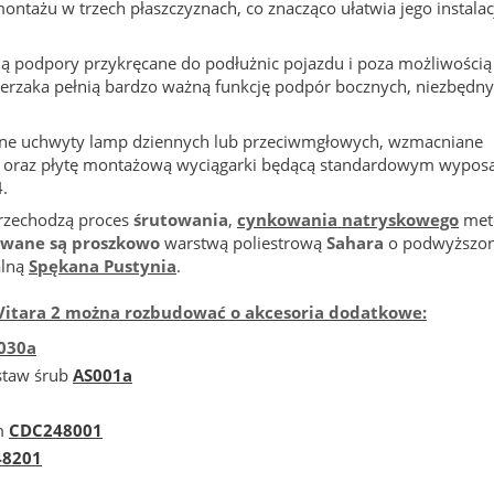
ntażu w trzech płaszczyznach, co znacząco ułatwia jego instalac
ją podpory przykręcane do podłużnic pojazdu i poza możliwością
erzaka pełnią bardzo ważną funkcję podpór bocznych, niezbędny
e uchwyty lamp dziennych lub przeciwmgłowych, wzmacniane
 oraz płytę montażową wyciągarki będącą standardowym wypos
.
rzechodzą proces
śrutowania
,
cynkowania natryskowego
met
wane są proszkowo
warstwą poliestrową
Sahara
o podwyższon
alną
Spękana Pustynia
.
Vitara 2 można rozbudować o akcesoria dodatkowe:
030a
staw śrub
AS001a
m
CDC248001
48201