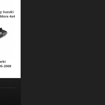
y Suzuki
 More 4x4
arki
05-2008