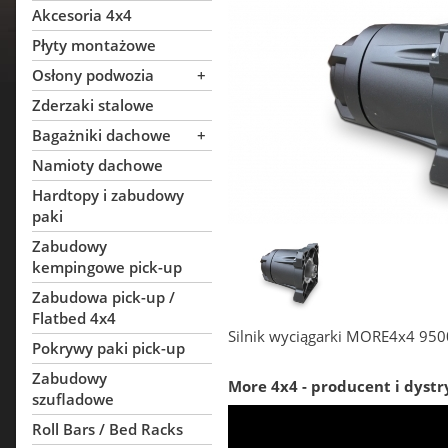
Akcesoria 4x4
Płyty montażowe
Osłony podwozia
+
Zderzaki stalowe
Bagażniki dachowe
+
Namioty dachowe
Hardtopy i zabudowy
paki
Zabudowy
kempingowe pick-up
Zabudowa pick-up /
Flatbed 4x4
Silnik wyciągarki MORE4x4 950
Pokrywy paki pick-up
Zabudowy
More 4x4 - producent i dystr
szufladowe
Roll Bars / Bed Racks