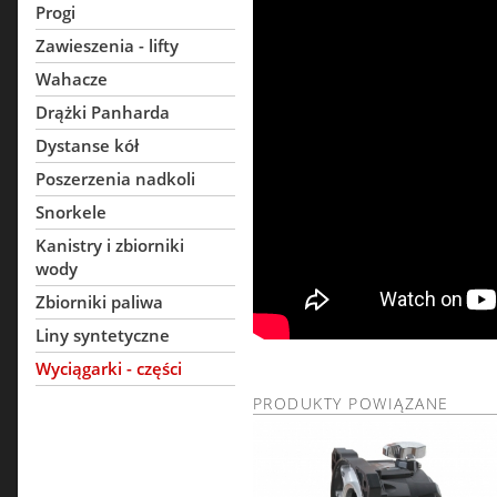
Progi
Zawieszenia - lifty
Wahacze
Drążki Panharda
Dystanse kół
Poszerzenia nadkoli
Snorkele
Kanistry i zbiorniki
wody
Zbiorniki paliwa
Liny syntetyczne
Wyciągarki - części
PRODUKTY POWIĄZANE