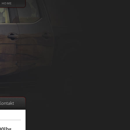
HOME
Kontakt
00lbs