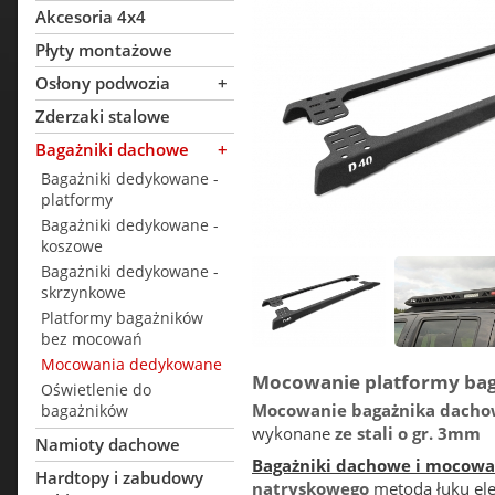
Akcesoria 4x4
Płyty montażowe
Osłony podwozia
+
Zderzaki stalowe
Bagażniki dachowe
+
Bagażniki dedykowane -
platformy
Bagażniki dedykowane -
koszowe
Bagażniki dedykowane -
skrzynkowe
Platformy bagażników
bez mocowań
Mocowania dedykowane
Mocowanie platformy bag
Oświetlenie do
Mocowanie bagażnika dacho
bagażników
wykonane
ze stali o gr. 3mm
Namioty dachowe
Bagażniki dachowe i mocowa
Hardtopy i zabudowy
natryskowego
metodą łuku ele