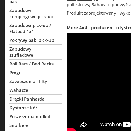
paki
poliestrową
Sahara
o podwyższo
Zabudowy
Produkt zaprojektowany i wyko
kempingowe pick-up
Zabudowa pick-up /
More 4x4 - producent i dystr
Flatbed 4x4
Pokrywy paki pick-up
Zabudowy
szufladowe
Roll Bars / Bed Racks
Progi
Zawieszenia - lifty
Wahacze
Drążki Panharda
Dystanse kół
Poszerzenia nadkoli
Snorkele