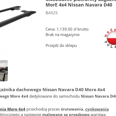
MorE 4x4 Nissan Navara D40
BA025
Cena: 1,139.00 zł brutto
Brak na magazynie
Przejdź do sklepu
ażnika dachowego Nissan Navara D40
More 4x4
wego More 4x4
dedykowane do samochodu
Nissan Navara D4
nia More 4x4
przechodzą proces
śrutowania
,
cynkowania
ktrycznego a następnie
malowane są proszkowo
warstwą