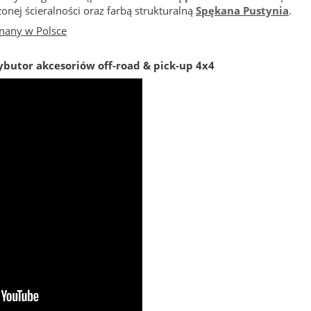
nej ścieralności oraz farbą strukturalną
Spękana Pustynia
.
nany w Polsce
ybutor akcesoriów off-road & pick-up 4x4