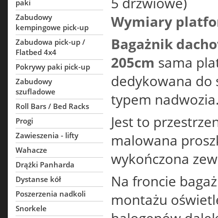
5 drzwiowe)
paki
Zabudowy
Wymiary platfo
kempingowe pick-up
Bagażnik dach
Zabudowa pick-up /
Flatbed 4x4
205cm
sama pla
Pokrywy paki pick-up
dedykowana do 
Zabudowy
szufladowe
typem nadwozia
Roll Bars / Bed Racks
Jest to przestrz
Progi
Zawieszenia - lifty
malowana proszk
Wahacze
wykończona zewn
Drążki Panharda
Na froncie baga
Dystanse kół
Poszerzenia nadkoli
montażu oświetl
Snorkele