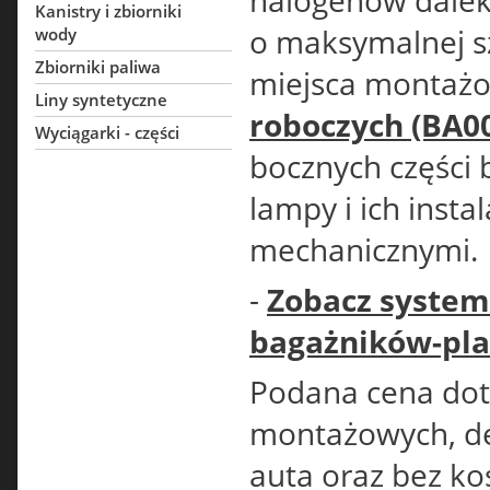
halogenów dalek
Kanistry i zbiorniki
o maksymalnej s
wody
Zbiorniki paliwa
miejsca montaż
Liny syntetyczne
roboczych (BA0
Wyciągarki - części
bocznych części 
lampy i ich inst
mechanicznymi.
-
Zobacz system
bagażników-pla
Podana cena dot
montażowych, d
auta oraz bez ko