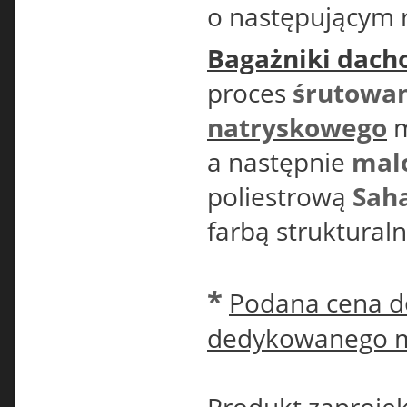
o następującym r
Bagażniki dach
proces
śrutowa
natryskowego
m
a następnie
mal
poliestrową
Sah
farbą struktural
*
Podana cena do
dedykowanego 