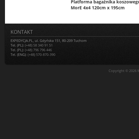
Platforma bagażnika koszoweg
MorE 4x4 120cm x 195cm
KONTAKT
EXPEDYCJA.PL, ul. Gdyńska 151, 80-209 Tuchom
Tel. (PL):
(+48) 58 340 91 51
Tel. (PL):
(+48) 796 796 446
Tel. (ENG):
(+48) 570-870-390
Copyright © 2026