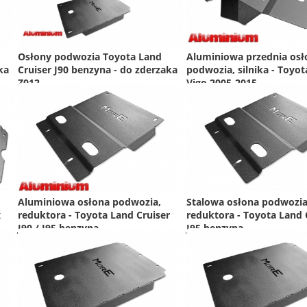
Osłony podwozia Toyota Land
Aluminiowa przednia osł
ka
Cruiser J90 benzyna - do zderzaka
podwozia, silnika - Toyot
Z012
Vigo 2005-2015
Aluminiowa osłona podwozia,
Stalowa osłona podwozia
x
reduktora - Toyota Land Cruiser
reduktora - Toyota Land 
J90 / J95 benzyna
J95 benzyna