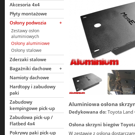
Akcesoria 4x4
Płyty montażowe
Osłony podwozia
+
Zestawy osłon
aluminiowych
Osłony aluminiowe
Osłony stalowe
Zderzaki stalowe
Bagażniki dachowe
+
Namioty dachowe
Hardtopy i zabudowy
paki
Zabudowy
Aluminiowa osłona skrzy
kempingowe pick-up
Dedykowana do:
Toyota Land C
Zabudowa pick-up /
Flatbed 4x4
Osłona skrzyni biegów Toyota
Pokrywy paki pick-up
W zestawie z osłoną dostarczan