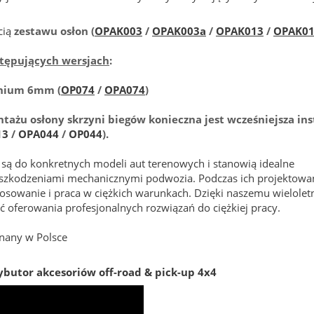
cią
zestawu osłon (
OPAK003
/
OPAK003a
/
OPAK013
/
OPAK01
stępujących wersjach
:
inium 6mm (
OP074
/
OPA074
)
ażu osłony skrzyni biegów konieczna jest wcześniejsza ins
13
/
OPA044
/
OP044
).
ą do konkretnych modeli aut terenowych i stanowią idealne
uszkodzeniami mechanicznymi podwozia. Podczas ich projektowa
osowanie i praca w ciężkich warunkach. Dzięki naszemu wielole
oferowania profesjonalnych rozwiązań do ciężkiej pracy.
nany w Polsce
ybutor akcesoriów off-road & pick-up 4x4