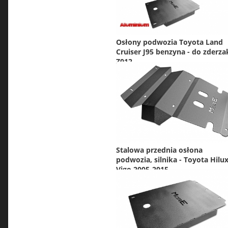
Osłony podwozia Toyota Land
Cruiser J95 benzyna - do zderza
Z012
Stalowa przednia osłona
podwozia, silnika - Toyota Hilu
Vigo 2005-2015