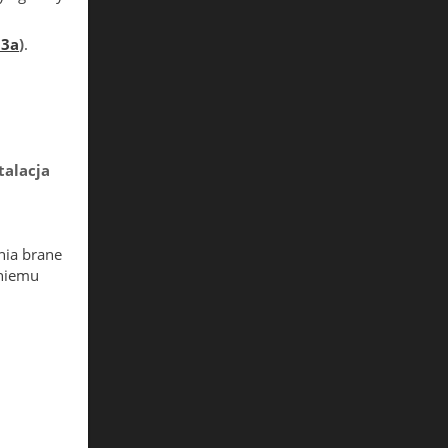
3a
)
.
talacja
nia brane
tniemu