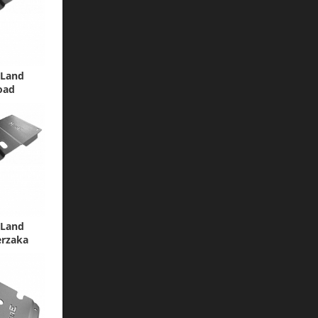
 Land
oad
 Land
erzaka