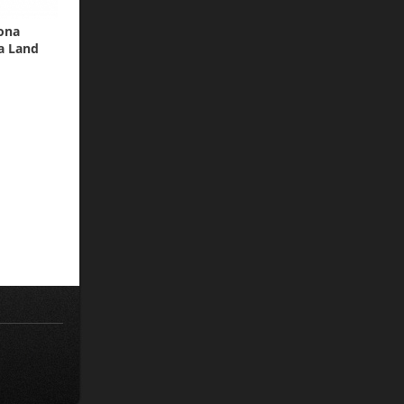
ona
ta Land