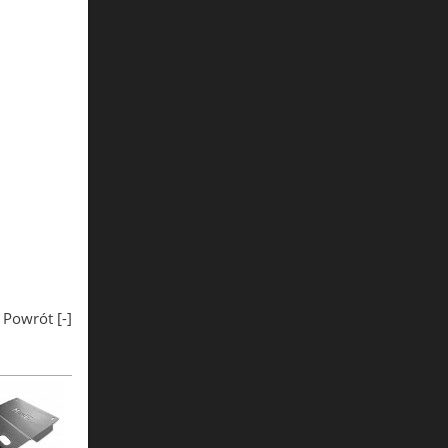
Powrót [
-
]