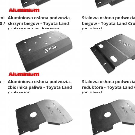
yni
Aluminiowa osłona podwozia,
Stalowa osłona podwozia
0 /
skrzyni biegów - Toyota Land
biegów - Toyota Land Crui
Cruiser J90 / J95 benzyna
J95 Diesel
 -
Aluminiowa osłona podwozia,
Stalowa osłona podwozia
zbiornika paliwa - Toyota Land
reduktora - Toyota Land 
Cruiser J95
J95 Diesel