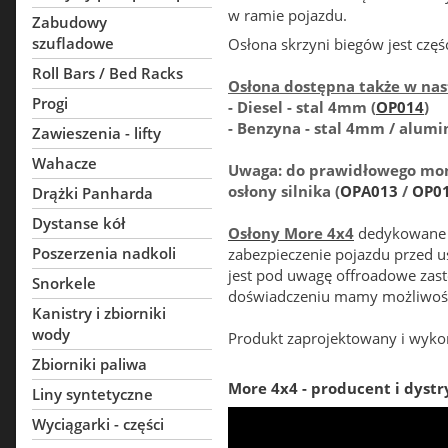
w ramie pojazdu.
Zabudowy
szufladowe
Osłona skrzyni biegów jest częś
Roll Bars / Bed Racks
Osłona dostępna także w na
Progi
- Diesel - stal 4mm (
OP014
)
- Benzyna - stal 4mm / alum
Zawieszenia - lifty
Wahacze
Uwaga: do prawidłowego mont
osłony silnika (
OPA013
/
OP0
Drążki Panharda
Dystanse kół
Osłony More 4x4
dedykowane s
Poszerzenia nadkoli
zabezpieczenie pojazdu przed 
jest pod uwagę offroadowe zast
Snorkele
doświadczeniu mamy możliwość 
Kanistry i zbiorniki
wody
Produkt zaprojektowany i wyko
Zbiorniki paliwa
More 4x4 - producent i dystr
Liny syntetyczne
Wyciągarki - części