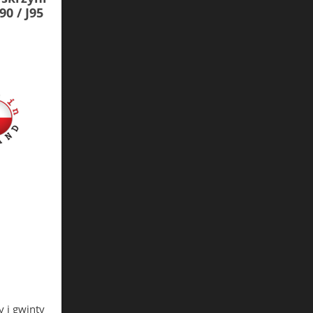
90 / J95
 i gwinty