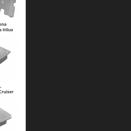
ona
a Hilux
,
Cruiser