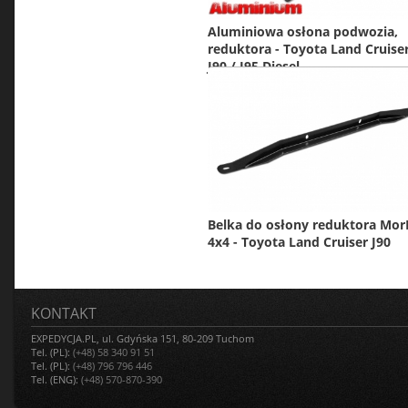
Aluminiowa osłona podwozia,
reduktora - Toyota Land Cruise
J90 / J95 Diesel
Belka do osłony reduktora Mor
4x4 - Toyota Land Cruiser J90
KONTAKT
EXPEDYCJA.PL, ul. Gdyńska 151, 80-209 Tuchom
Tel. (PL):
(+48) 58 340 91 51
Tel. (PL):
(+48) 796 796 446
Tel. (ENG):
(+48) 570-870-390