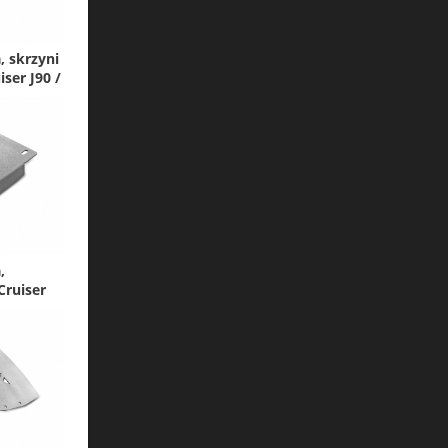
, skrzyni
ser J90 /
,
Cruiser