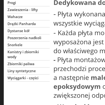
Dedykowana d
Progi
Zawieszenia - lifty
-
Płyta wykonana
Wahacze
wszystkie wyciąg
Drążki Panharda
-
Każda płyta mo
Dystanse kół
Poszerzenia nadkoli
wyposażona jes
Snorkele
do właściwego m
Kanistry i zbiorniki
wody
-
Płyta montażow
Zbiorniki paliwa
przechodzi proc
Liny syntetyczne
a następnie
mal
Wyciągarki - części
epoksydowym
o
zwiększonej odpo