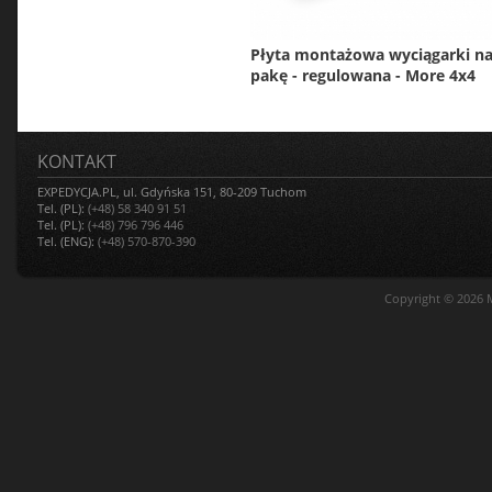
Płyta montażowa wyciągarki n
pakę - regulowana - More 4x4
KONTAKT
EXPEDYCJA.PL, ul. Gdyńska 151, 80-209 Tuchom
Tel. (PL):
(+48) 58 340 91 51
Tel. (PL):
(+48) 796 796 446
Tel. (ENG):
(+48) 570-870-390
Copyright © 2026