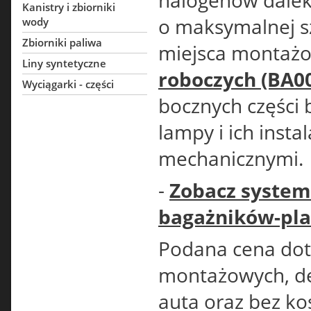
halogenów dalek
Kanistry i zbiorniki
o maksymalnej s
wody
Zbiorniki paliwa
miejsca montaż
Liny syntetyczne
roboczych (BA0
Wyciągarki - części
bocznych części 
lampy i ich inst
mechanicznymi.
-
Zobacz system
bagażników-pla
Podana cena dot
montażowych, d
auta oraz bez ko