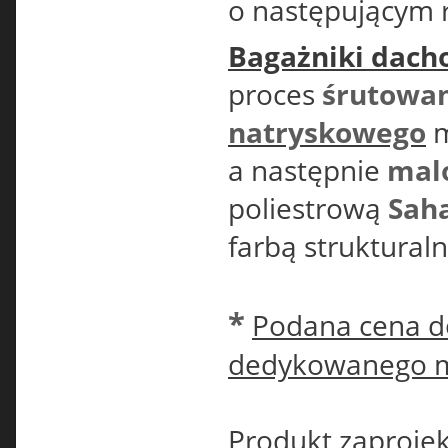
o następującym 
Bagażniki dach
proces
śrutowa
natryskowego
m
a następnie
mal
poliestrową
Sah
farbą struktural
*
Podana cena do
dedykowanego 
Produkt zaproje