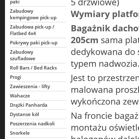
5 drzwiowe)
paki
Zabudowy
Wymiary platfo
kempingowe pick-up
Bagażnik dach
Zabudowa pick-up /
Flatbed 4x4
205cm
sama pla
Pokrywy paki pick-up
dedykowana do 
Zabudowy
szufladowe
typem nadwozia
Roll Bars / Bed Racks
Jest to przestrz
Progi
Zawieszenia - lifty
malowana proszk
Wahacze
wykończona zewn
Drążki Panharda
Na froncie baga
Dystanse kół
Poszerzenia nadkoli
montażu oświetl
Snorkele