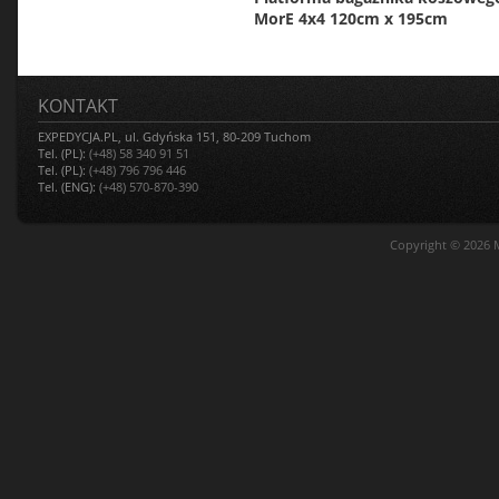
MorE 4x4 120cm x 195cm
KONTAKT
EXPEDYCJA.PL, ul. Gdyńska 151, 80-209 Tuchom
Tel. (PL):
(+48) 58 340 91 51
Tel. (PL):
(+48) 796 796 446
Tel. (ENG):
(+48) 570-870-390
Copyright © 2026