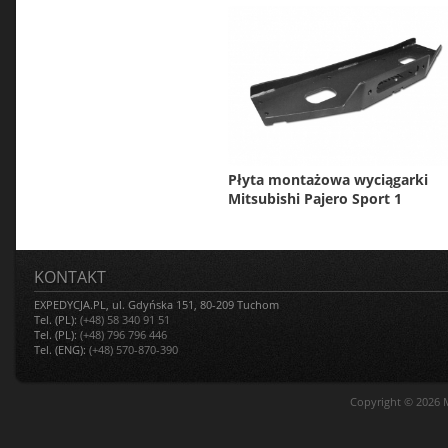
Płyta montażowa wyciągarki
Mitsubishi Pajero Sport 1
KONTAKT
EXPEDYCJA.PL, ul. Gdyńska 151, 80-209 Tuchom
Tel. (PL):
(+48) 58 340 91 51
Tel. (PL):
(+48) 796 796 446
Tel. (ENG):
(+48) 570-870-390
Copyright © 2026