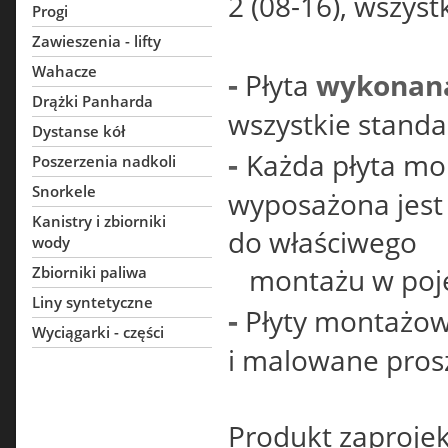
2 (08-16), wszyst
Progi
Zawieszenia - lifty
Wahacze
-
Płyta
wykonana 
Drążki Panharda
wszystkie stan
Dystanse kół
-
Każda płyta mo
Poszerzenia nadkoli
Snorkele
wyposażona jest
Kanistry i zbiorniki
do właściwego
wody
montażu w poje
Zbiorniki paliwa
Liny syntetyczne
-
Płyty montażow
Wyciągarki - części
i malowane pros
Produkt zaproje