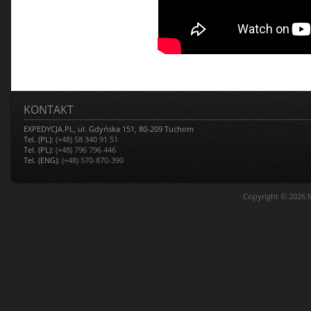
KONTAKT
EXPEDYCJA.PL, ul. Gdyńska 151, 80-209 Tuchom
Tel. (PL):
(+48) 58 340 91 51
Tel. (PL):
(+48) 796 796 446
Tel. (ENG):
(+48) 570-870-390
Copyright © 2026