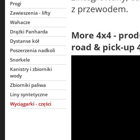
Progi
z przewodem.
Zawieszenia - lifty
Wahacze
Drążki Panharda
More 4x4 - prod
Dystanse kół
road & pick-up 
Poszerzenia nadkoli
Snorkele
Kanistry i zbiorniki
wody
Zbiorniki paliwa
Liny syntetyczne
Wyciągarki - części