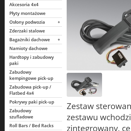
Akcesoria 4x4
Płyty montażowe
Osłony podwozia
+
Zderzaki stalowe
Bagażniki dachowe
+
Namioty dachowe
Hardtopy i zabudowy
paki
Zabudowy
kempingowe pick-up
Zabudowa pick-up /
Flatbed 4x4
Pokrywy paki pick-up
Zestaw sterowani
Zabudowy
zestawu wchodzi
szufladowe
Roll Bars / Bed Racks
zintegrowany, ce