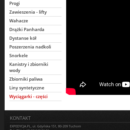
Progi
Zawieszenia - lifty
Wahacze
Drążki Panharda
Dystanse kół
Poszerzenia nadkoli
Snorkele
Kanistry i zbiorniki
wody
Zbiorniki paliwa
Liny syntetyczne
Wyciągarki - części
KONTAKT
EXPEDYCJA.PL, ul. Gdyńska 151, 80-209 Tuchom