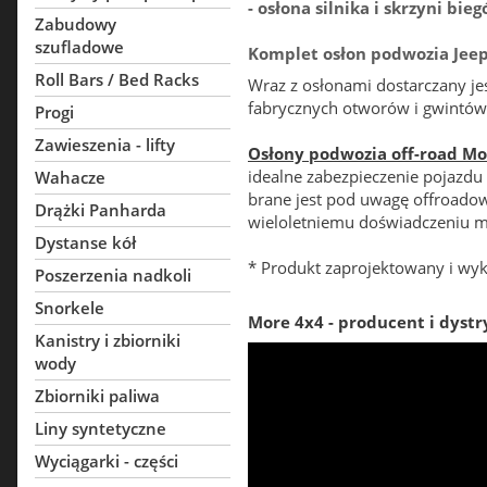
- osłona silnika i skrzyni bieg
Zabudowy
szufladowe
Komplet osłon podwozia Jeep
Roll Bars / Bed Racks
Wraz z osłonami dostarczany je
fabrycznych otworów i gwintów
Progi
Zawieszenia - lifty
Osłony podwozia off-road Mo
idealne zabezpieczenie pojazd
Wahacze
brane jest pod uwagę offroadow
Drążki Panharda
wieloletniemu doświadczeniu m
Dystanse kół
* Produkt zaprojektowany i wy
Poszerzenia nadkoli
Snorkele
More 4x4 - producent i dystr
Kanistry i zbiorniki
wody
Zbiorniki paliwa
Liny syntetyczne
Wyciągarki - części