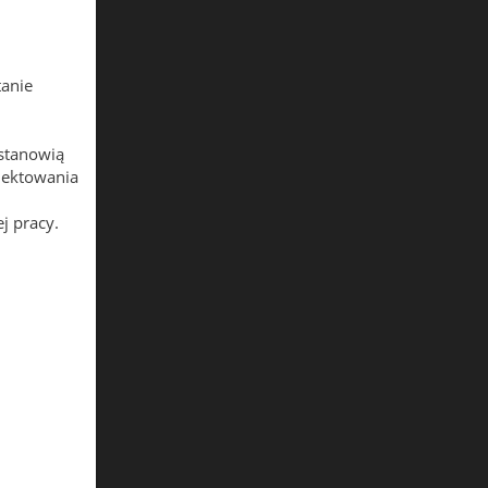
.
tanie
stanowią
jektowania
j pracy.