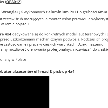
ów (
OPA012
)
 Wrangler JK
wykonanych z
aluminium
PA11 o grubości
6mm
st zestaw śrub mocujących, a montaż osłon przewiduje wykorzys
 w ramie pojazdu.
re 4x4
dedykowane są do konkretnych modeli aut terenowych i 
u przed uszkodzeniami mechanicznymi podwozia. Podczas ich pro
e zastosowanie i praca w ciężkich warunkach. Dzięki naszemu
amy możliwość oferowania profesjonalnych rozwiązań do ciężkie
konany w Polsce
ybutor akcesoriów off-road & pick-up 4x4