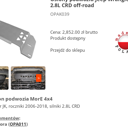
2.8L CRD off-road
OPAK039
Cena: 2,852.00 zł brutto
Produkt dostępny
Przejdź do sklepu
>
on podwozia MorE 4x4
 JK, roczniki 2006-2018, silniki 2.8L CRD
elementów
:
ora (
OPA011
)