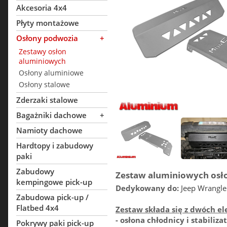
Akcesoria 4x4
Płyty montażowe
Osłony podwozia
+
Zestawy osłon
aluminiowych
Osłony aluminiowe
Osłony stalowe
Zderzaki stalowe
Bagażniki dachowe
+
Namioty dachowe
Hardtopy i zabudowy
paki
Zabudowy
Zestaw aluminiowych osł
kempingowe pick-up
Dedykowany do:
Jeep Wrangler
Zabudowa pick-up /
Flatbed 4x4
Zestaw składa się z dwóch 
- osłona chłodnicy i stabilizat
Pokrywy paki pick-up