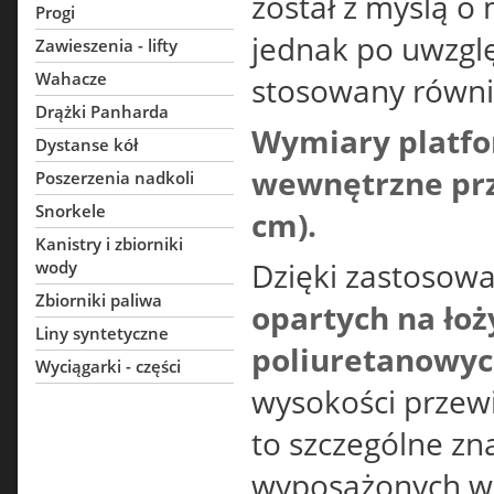
został z myślą 
Progi
jednak po uwzgl
Zawieszenia - lifty
Wahacze
stosowany równi
Drążki Panharda
Wymiary platfo
Dystanse kół
wewnętrzne prze
Poszerzenia nadkoli
Snorkele
cm).
Kanistry i zbiorniki
Dzięki zastosow
wody
Zbiorniki paliwa
opartych na ło
Liny syntetyczne
poliuretanowy
Wyciągarki - części
wysokości przew
to szczególne zn
wyposażonych w r