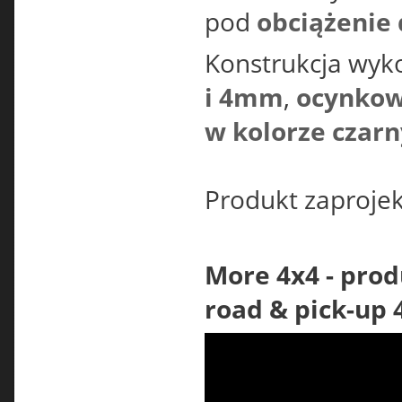
pod
obciążenie
Konstrukcja wyk
i 4mm
,
ocynkow
w kolorze czar
Produkt zaproje
More 4x4 - prod
road & pick-up 