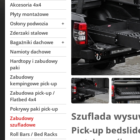
Akcesoria 4x4
Płyty montażowe
Osłony podwozia
+
Zderzaki stalowe
Bagażniki dachowe
+
Namioty dachowe
Hardtopy i zabudowy
paki
Zabudowy
kempingowe pick-up
Zabudowa pick-up /
Flatbed 4x4
Pokrywy paki pick-up
Szuflada wysu
Zabudowy
szufladowe
Pick-up bedslid
Roll Bars / Bed Racks