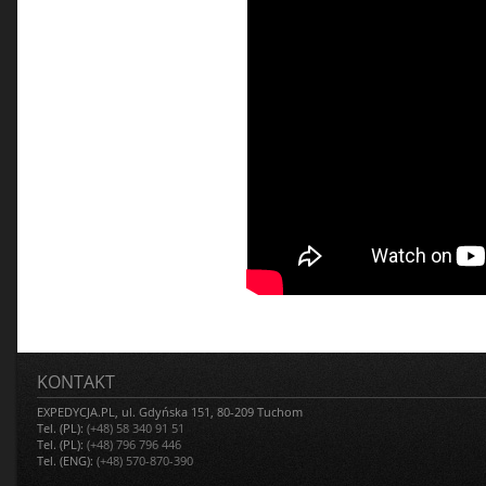
KONTAKT
EXPEDYCJA.PL, ul. Gdyńska 151, 80-209 Tuchom
Tel. (PL):
(+48) 58 340 91 51
Tel. (PL):
(+48) 796 796 446
Tel. (ENG):
(+48) 570-870-390